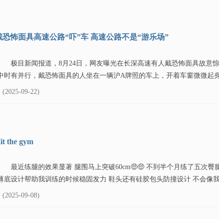
戴恐怖面具高速公路“吓”车 高速公路不是“游乐场”
极目新闻报道，8月24日，网友曝光在长深高速有人戴恐怖面具故意
中时有并行，戴恐怖面具的人坐在一辆沪A牌照的车上，开着车窗微微起身看
(2025-09-22)
it the gym
最近练腿的效果显著 腿围马上突破60cm🤑🤑 不到半个月练了五次
薄底设计帮助我训练的时候稳固发力 鞋头还有硅胶包头防撞设计 不会像我之
(2025-09-08)