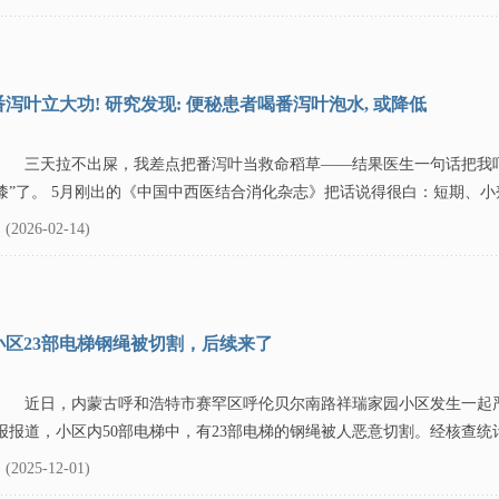
番泻叶立大功! 研究发现: 便秘患者喝番泻叶泡水, 或降低
三天拉不出屎，我差点把番泻叶当救命稻草——结果医生一句话把我
漆”了。 5月刚出的《中国中西医结合消化杂志》把话说得很白：短期、小剂
(2026-02-14)
小区23部电梯钢绳被切割，后续来了
近日，内蒙古呼和浩特市赛罕区呼伦贝尔南路祥瑞家园小区发生一起
报报道，小区内50部电梯中，有23部电梯的钢绳被人恶意切割。经核查统计
(2025-12-01)